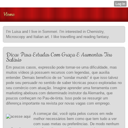
Home
I'm Luisa and I live in Sommeri. I'm interested in Chemistry,
Microscopy and Italian art. I like travelling and reading fantasy.
Dicas Para Estudar Com Graça E Aumentar Teu
Salário
Em poucos casos, expressão pode tornar-se uma dificuldade, mas
muitos vídeos já possuem recursos com legendas, que auxilia
entender. Demais benefício de se "sondar mundo" é que isso talvez
pode seu persuadir no sentido de saber técnicas pouco exploradas no
seu comércio com atuação. Imagine aprender uma ferramenta com
marketing abeloura com determinado instrutor da Alemanha, que
poucos conheçam no Pau-de-tinta. Isso pode se ressurgir um
diferença importante na revista por novas vagas com emprego.
A começar daí, você opta pelos cursos em rede
melhor necessários bem como que tem tudo a ver
com suas metas ou preferências. De modo nenhum