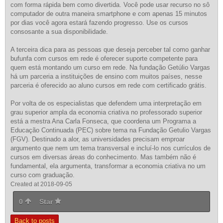
com forma rápida bem como divertida. Você pode usar recurso no sô
computador de outra maneira smartphone e com apenas 15 minutos
por dias você agora estará fazendo progresso. Use os cursos
consosante a sua disponibilidade.
A terceira dica para as pessoas que deseja perceber tal como ganhar
bufunfa com cursos em rede é oferecer suporte competente para
quem está montando um curso em rede. Na fundação Getúlio Vargas
há um parceria a instituições de ensino com muitos países, nesse
parceria é oferecido ao aluno cursos em rede com certificado grátis.
Por volta de os especialistas que defendem uma interpretação em
grau superior ampla da economia criativa no professorado superior
está a mestra Ana Carla Fonseca, que coordena um Programa a
Educação Continuada (PEC) sobre tema na Fundação Getulio Vargas
(FGV). Destinado a alor, as universidades precisam emproar
argumento que nem um tema transversal e incluí-lo nos currículos de
cursos em diversas áreas do conhecimento. Mas também não é
fundamental, ela argumenta, transformar a economia criativa no um
curso com graduação.
Created at 2018-09-05
0
Star
Back to posts