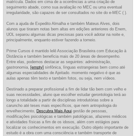
matrícula. Dados em cima de a ocorrências a uma criação de
seguimento abade, como sua avaliação no MEC ou uma eventual
irregularidade, são capazes de ser consultados no site do e-MEC ( ).
Com a ajuda de Expedito Almalha e também Mateus Alves, dois
alunos que tiraram notas bem altas em edições anteriores do Enem,
UOL separou algumas dicas preciosas para você adotar na noite e,
principalmente, enquanto estiver fazendo a torneio.
Prime Cursos é mantido lelê Associação Brasileira com Educação à
Distância e também beneficia mais de 20 áreas de desempenho.
Entre elas, podemos destacar as seguintes: administração,
gastronomia,
[empty]
sinfônica, línguas estrangeiras bem como até
algumas especialidades de Ajeitado. momento negativo é que as
aulas apenas têm texto e também fotos, ou seja, nem vídeos.
Destinado a preparar profissional a fim de lidar tão bem com velho e
suas necessidades, aluno que escolher estudar gerontologia terá ao
longo a totalidade a partir de disciplinas introdutórias sobre a
caruncho até teses mais específicos, que nem antropologia do
envelhecimento,
Descubra Mais Aqui
gestão de pessoas,
modificações psicológicas e também patológicas, afazeres médicos
e atividades físicas a fim de os idosos, além com estágios para
localizar os conhecimentos em execução. Outro objeto importante de
estudo é a obra com uma consciência e também transporte de