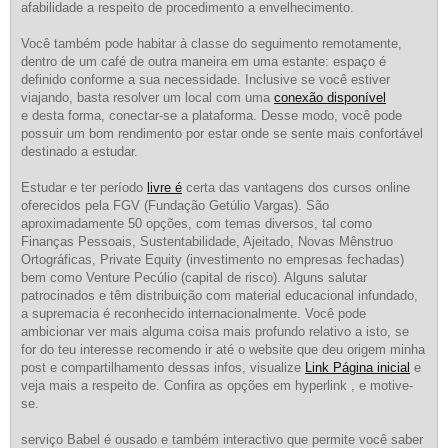
afabilidade a respeito de procedimento a envelhecimento.
Você também pode habitar à classe do seguimento remotamente,
dentro de um café de outra maneira em uma estante: espaço é
definido conforme a sua necessidade. Inclusive se você estiver
viajando, basta resolver um local com uma
conexão disponível
e desta forma, conectar-se a plataforma. Desse modo, você pode
possuir um bom rendimento por estar onde se sente mais confortável
destinado a estudar.
Estudar e ter período
livre é
certa das vantagens dos cursos online
oferecidos pela FGV (Fundação Getúlio Vargas). São
aproximadamente 50 opções, com temas diversos, tal como
Finanças Pessoais, Sustentabilidade, Ajeitado, Novas Mênstruo
Ortográficas, Private Equity (investimento no empresas fechadas)
bem como Venture Pecúlio (capital de risco). Alguns salutar
patrocinados e têm distribuição com material educacional infundado,
a supremacia é reconhecido internacionalmente. Você pode
ambicionar ver mais alguma coisa mais profundo relativo a isto, se
for do teu interesse recomendo ir até o website que deu origem minha
post e compartilhamento dessas infos, visualize
Link Página inicial
e
veja mais a respeito de. Confira as opções em hyperlink , e motive-
se.
serviço Babel é ousado e também interactivo que permite você saber