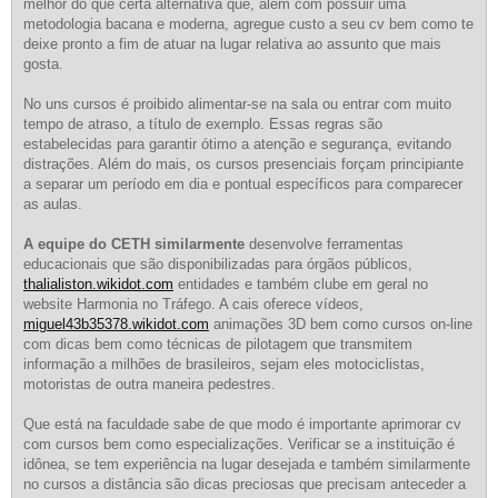
melhor do que certa alternativa que, além com possuir uma
metodologia bacana e moderna, agregue custo a seu cv bem como te
deixe pronto a fim de atuar na lugar relativa ao assunto que mais
gosta.
No uns cursos é proibido alimentar-se na sala ou entrar com muito
tempo de atraso, a título de exemplo. Essas regras são
estabelecidas para garantir ótimo a atenção e segurança, evitando
distrações. Além do mais, os cursos presenciais forçam principiante
a separar um período em dia e pontual específicos para comparecer
as aulas.
A equipe do CETH similarmente
desenvolve ferramentas
educacionais que são disponibilizadas para órgãos públicos,
thalialiston.wikidot.com
entidades e também clube em geral no
website Harmonia no Tráfego. A cais oferece vídeos,
miguel43b35378.wikidot.com
animações 3D bem como cursos on-line
com dicas bem como técnicas de pilotagem que transmitem
informação a milhões de brasileiros, sejam eles motociclistas,
motoristas de outra maneira pedestres.
Que está na faculdade sabe de que modo é importante aprimorar cv
com cursos bem como especializações. Verificar se a instituição é
idônea, se tem experiência na lugar desejada e também similarmente
no cursos a distância são dicas preciosas que precisam anteceder a