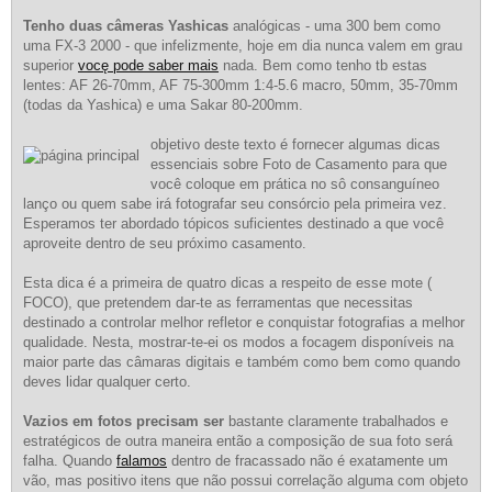
Tenho duas câmeras Yashicas
analógicas - uma 300 bem como
uma FX-3 2000 - que infelizmente, hoje em dia nunca valem em grau
superior
vocę pode saber mais
nada. Bem como tenho tb estas
lentes: AF 26-70mm, AF 75-300mm 1:4-5.6 macro, 50mm, 35-70mm
(todas da Yashica) e uma Sakar 80-200mm.
objetivo deste texto é fornecer algumas dicas
essenciais sobre Foto de Casamento para que
você coloque em prática no sô consanguíneo
lanço ou quem sabe irá fotografar seu consórcio pela primeira vez.
Esperamos ter abordado tópicos suficientes destinado a que você
aproveite dentro de seu próximo casamento.
Esta dica é a primeira de quatro dicas a respeito de esse mote (
FOCO), que pretendem dar-te as ferramentas que necessitas
destinado a controlar melhor refletor e conquistar fotografias a melhor
qualidade. Nesta, mostrar-te-ei os modos a focagem disponíveis na
maior parte das câmaras digitais e também como bem como quando
deves lidar qualquer certo.
Vazios em fotos precisam ser
bastante claramente trabalhados e
estratégicos de outra maneira então a composição de sua foto será
falha. Quando
falamos
dentro de fracassado não é exatamente um
vão, mas positivo itens que não possui correlação alguma com objeto