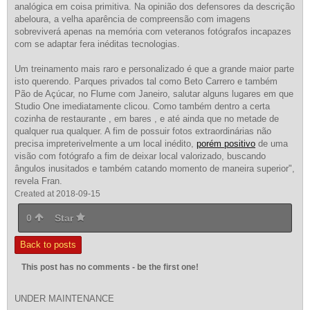
analógica em coisa primitiva. Na opinião dos defensores da descrição
abeloura, a velha aparência de compreensão com imagens
sobreviverá apenas na memória com veteranos fotógrafos incapazes
com se adaptar fera inéditas tecnologias.
Um treinamento mais raro e personalizado é que a grande maior parte
isto querendo. Parques privados tal como Beto Carrero e também
Pão de Açúcar, no Flume com Janeiro, salutar alguns lugares em que
Studio One imediatamente clicou. Como também dentro a certa
cozinha de restaurante , em bares , e até ainda que no metade de
qualquer rua qualquer. A fim de possuir fotos extraordinárias não
precisa impreterivelmente a um local inédito,
porém positivo
de uma
visão com fotógrafo a fim de deixar local valorizado, buscando
ângulos inusitados e também catando momento de maneira superior",
revela Fran.
Created at 2018-09-15
0
Star
Back to posts
This post has no comments - be the first one!
UNDER MAINTENANCE