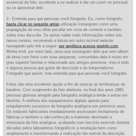
essencial da foto. excelente a se realizar é dar um zoom no principal
ou se aproximar dele.
3 - Entenda para que pessoas você fotografa. Eu, como fotógrafo,
basta clicar no seguinte artigo
utilização instangram como uma
propagação do meu olhar peculiar em cima de corrente e também
sobre meu dia-a-dia. Se quiser saber mais informações sobre isto
nesse cenário, recomendo a leitura em outro incrível website
navegando pelo link a seguir:
por gentileza acesse goqinfo.com
.
Minha irmã, por outro lado, ama usar instangram dela que nem album
de etnia com fotos com suas pequenas. comunitário dela é muito em
grau superior familiar e relacionado aos amigos proximos. meu é todo
e alguma pessoa que goste de descrição e de fotojornalismo.
Fotografe que quiser, mas entenda para que pessoas você fotografa.
Fotos são uma excelente opção a fim de estocar as lembranças da
baratino. Com surgimento da foto abeloura, no final dos anos 1980,
pessoas glamour atingido pela fotografia analógica tende a entrar em
declínio. A melhora dos equipamentos digitais aponta para
aniquilamento sucessivo da fotografia analógica nos próximos anos.
Os notáveis fabricantes imediatamente anunciaram fechamento de
fábricas e também a não-confecção a materiais destinado a
entusiasta da foto analógica, acabando com fascínio exercido durante
décadas pelos laboratórios fotográficos a revelação bem como
ampliamento e transformando a realização tão normal da descrição