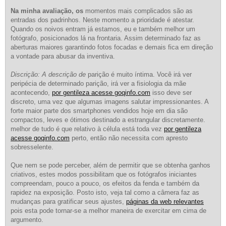
Na minha avaliação, os
momentos mais complicados são as
entradas dos padrinhos. Neste momento a prioridade é atestar.
Quando os noivos entram já estamos, eu e também melhor um
fotógrafo, posicionados lá na frontaria. Assim determinado faz as
aberturas maiores garantindo fotos focadas e demais fica em direção
a vontade para abusar da inventiva.
Discrição: A descrição de
parição é muito íntima. Você irá ver
peripécia de determinado parição, irá ver a fisiologia da mãe
acontecendo,
por gentileza acesse goqinfo.com
isso deve ser
discreto, uma vez que algumas imagens salutar impressionantes. A
forte maior parte dos smartphones vendidos hoje em dia são
compactos, leves e ótimos destinado a estrangular discretamente.
melhor de tudo é que relativo à célula está toda vez
por gentileza
acesse goqinfo.com
perto, então não necessita com apresto
sobresselente.
Que nem se pode perceber, além de permitir que se obtenha ganhos
criativos, estes modos possibilitam que os fotógrafos iniciantes
compreendam, pouco a pouco, os efeitos da fenda e também da
rapidez na exposição. Posto isto, veja tal como a câmera faz as
mudanças para gratificar seus ajustes,
páginas da web relevantes
pois esta pode tornar-se a melhor maneira de exercitar em cima de
argumento.